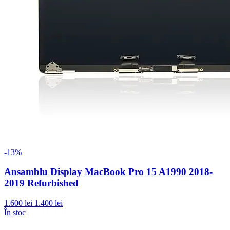
-13%
Ansamblu Display MacBook Pro 15 A1990 2018-
2019 Refurbished
1.600 lei
1.400 lei
În stoc