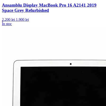
Ansamblu Display MacBook Pro 16 A2141 2019
Space Grey Refurbished
2.200 lei
1.900 lei
În stoc