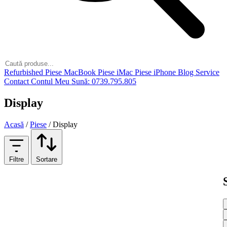
Refurbished
Piese MacBook
Piese iMac
Piese iPhone
Blog
Service
Contact
Contul Meu
Sună: 0739.795.805
Display
Acasă
/
Piese
/
Display
Filtre
Sortare