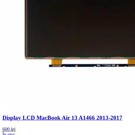
Display LCD MacBook Air 13 A1466 2013-2017
600 lei
În stoc