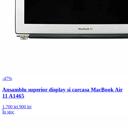
-47%
Ansamblu superior display si carcasa MacBook Air
11 A1465
1.700 lei
900 lei
În stoc