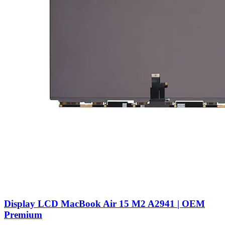
Display LCD MacBook Air 15 M2 A2941 | OEM
Premium