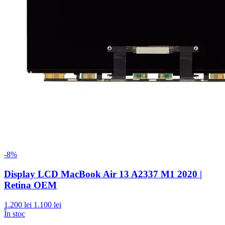
-8%
Display LCD MacBook Air 13 A2337 M1 2020 |
Retina OEM
1.200 lei
1.100 lei
În stoc