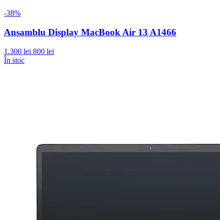
-38%
Ansamblu Display MacBook Air 13 A1466
1.300 lei
800 lei
În stoc