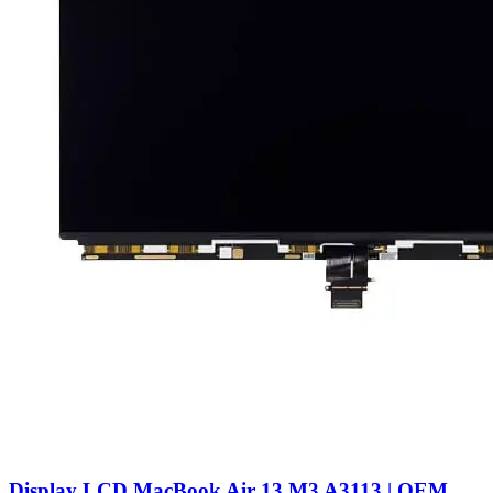
Display LCD MacBook Air 13 M3 A3113 | OEM