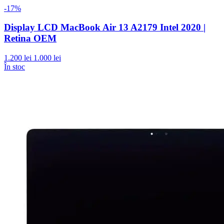
-17%
Display LCD MacBook Air 13 A2179 Intel 2020 |
Retina OEM
1.200 lei
1.000 lei
În stoc