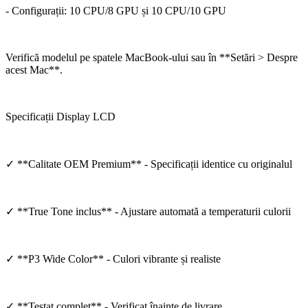
- Configurații: 10 CPU/8 GPU și 10 CPU/10 GPU
Verifică modelul pe spatele MacBook-ului sau în **Setări > Despre
acest Mac**.
Specificații Display LCD
✓ **Calitate OEM Premium** - Specificații identice cu originalul
✓ **True Tone inclus** - Ajustare automată a temperaturii culorii
✓ **P3 Wide Color** - Culori vibrante și realiste
✓ **Testat complet** - Verificat înainte de livrare