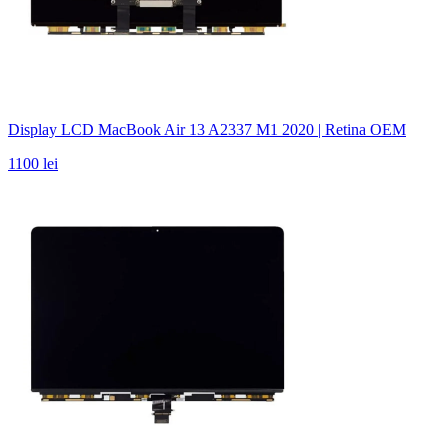
Display LCD MacBook Air 13 A2337 M1 2020 | Retina OEM
1100 lei