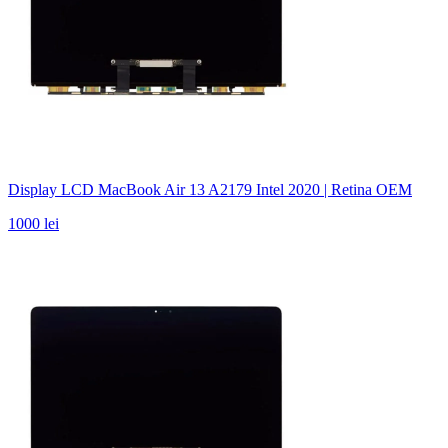
Display LCD MacBook Air 13 A2179 Intel 2020 | Retina OEM
1000 lei