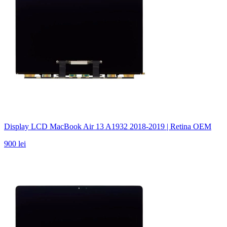
Display LCD MacBook Air 13 A1932 2018-2019 | Retina OEM
900 lei