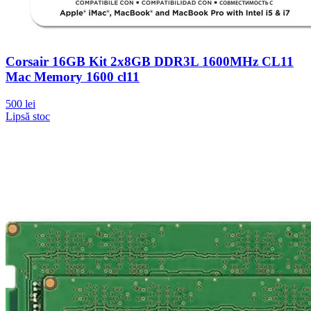
Corsair 16GB Kit 2x8GB DDR3L 1600MHz CL11
Mac Memory 1600 cl11
500 lei
Lipsă stoc