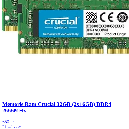
Memorie Ram Crucial 32GB (2x16GB) DDR4
2666MHz
650 lei
Lipsă stoc