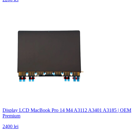
Display LCD MacBook Pro 14 M4 A3112 A3401 A3185 | OEM
Premium
2400 lei