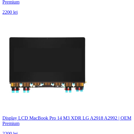
Premium
2200 lei
Display LCD MacBook Pro 14 M3 XDR LG A2918 A2992 | OEM
Premium
2200 lei