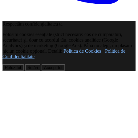
Respectăm confidențialitatea ta
Folosim cookies esențiale (strict necesare: coș de cumpărături,
securitate) și, doar cu acordul tău, cookies analitice (Google
Analytics) și de marketing (Google Ads). Până nu alegi, nu plasăm
niciun cookie opțional. Detalii:
Politica de Cookies
·
Politica de
Confidențialitate
Refuz tot
Setări
Accept tot