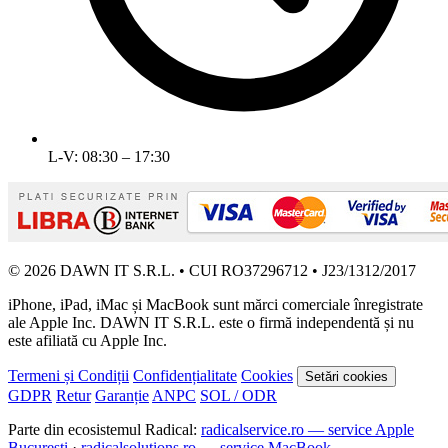
L-V: 08:30 – 17:30
© 2026 DAWN IT S.R.L. • CUI RO37296712 • J23/1312/2017
iPhone, iPad, iMac și MacBook sunt mărci comerciale înregistrate
ale Apple Inc. DAWN IT S.R.L. este o firmă independentă și nu
este afiliată cu Apple Inc.
Termeni și Condiții
Confidențialitate
Cookies
Setări cookies
GDPR
Retur
Garanție
ANPC
SOL / ODR
Parte din ecosistemul Radical:
radicalservice.ro — service Apple
București
·
radicalsolutions.ro — service MacBook