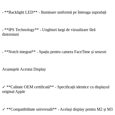
- **Backlight LED** - Iluminare uniformă pe întreaga suprafață
- **IPS Technology** - Unghiuri largi de vizualizare fără
distorsiuni
- **Notch integrat** - Spațiu pentru camera FaceTime și senzori
Avantajele Acestui Display
✓ **Calitate OEM certificată** - Specificații identice cu displayul
original Apple
✓ **Compatibilitate universală** - Același display pentru M2 și M3