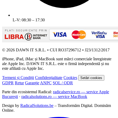
L-V: 08:30 – 17:30
© 2026 DAWN IT S.R.L. • CUI RO37296712 • J23/1312/2017
iPhone, iPad, iMac și MacBook sunt mărci comerciale înregistrate
ale Apple Inc. DAWN IT S.R.L. este o firmă independentă și nu
este afiliată cu Apple Inc.
Termeni și Condiții
Confidențialitate
Cookies
Setări cookies
GDPR
Retur
Garanție
ANPC
SOL / ODR
Parte din ecosistemul Radical:
radicalservice.ro — service Apple
București
·
radicalsolutions.ro — service MacBook
Design by
RadicalSolutions.be
– Transformăm Digital. Dominăm
Online.