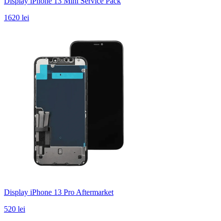
Display iPhone 13 Mini Service Pack
1620 lei
Display iPhone 13 Pro Aftermarket
520 lei