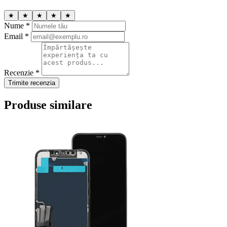
★
★
★
★
★
Nume *
Email *
Recenzie *
Trimite recenzia
Produse similare