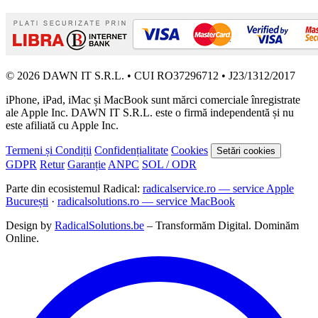
© 2026 DAWN IT S.R.L. • CUI RO37296712 • J23/1312/2017
iPhone, iPad, iMac și MacBook sunt mărci comerciale înregistrate
ale Apple Inc. DAWN IT S.R.L. este o firmă independentă și nu
este afiliată cu Apple Inc.
Termeni și Condiții
Confidențialitate
Cookies
Setări cookies
GDPR
Retur
Garanție
ANPC
SOL / ODR
Parte din ecosistemul Radical:
radicalservice.ro — service Apple
București
·
radicalsolutions.ro — service MacBook
Design by
RadicalSolutions.be
– Transformăm Digital. Dominăm
Online.