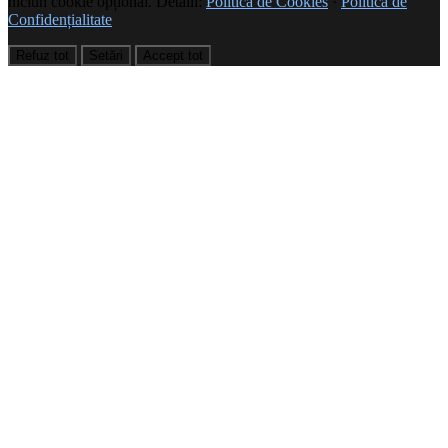
niciun cookie opțional. Detalii:
Politica de Cookies
·
Politica de
Confidențialitate
Refuz tot
Setări
Accept tot