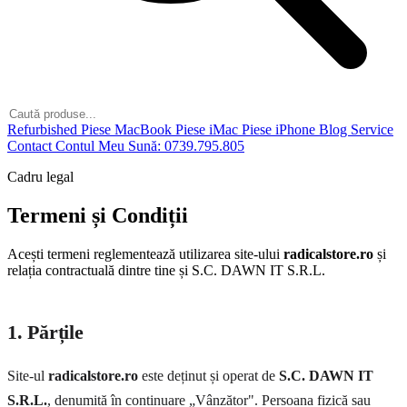
Refurbished
Piese MacBook
Piese iMac
Piese iPhone
Blog
Service
Contact
Contul Meu
Sună: 0739.795.805
Cadru legal
Termeni și Condiții
Acești termeni reglementează utilizarea site-ului
radicalstore.ro
și
relația contractuală dintre tine și S.C. DAWN IT S.R.L.
1. Părțile
Site-ul
radicalstore.ro
este deținut și operat de
S.C. DAWN IT
S.R.L.
, denumită în continuare „Vânzător". Persoana fizică sau