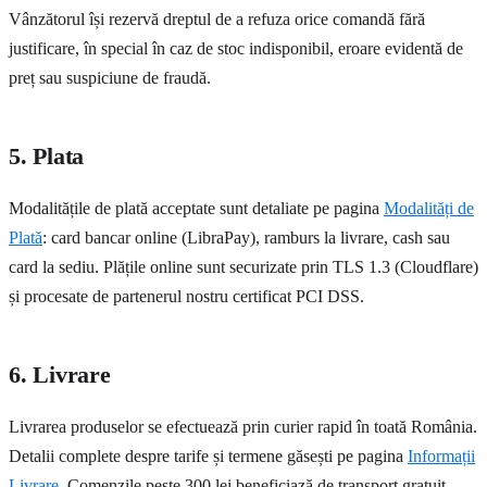
Vânzătorul își rezervă dreptul de a refuza orice comandă fără
justificare, în special în caz de stoc indisponibil, eroare evidentă de
preț sau suspiciune de fraudă.
5. Plata
Modalitățile de plată acceptate sunt detaliate pe pagina
Modalități de
Plată
: card bancar online (LibraPay), ramburs la livrare, cash sau
card la sediu. Plățile online sunt securizate prin TLS 1.3 (Cloudflare)
și procesate de partenerul nostru certificat PCI DSS.
6. Livrare
Livrarea produselor se efectuează prin curier rapid în toată România.
Detalii complete despre tarife și termene găsești pe pagina
Informații
Livrare
. Comenzile peste 300 lei beneficiază de transport gratuit.