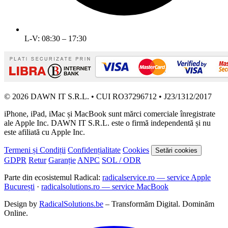
L-V: 08:30 – 17:30
© 2026 DAWN IT S.R.L. • CUI RO37296712 • J23/1312/2017
iPhone, iPad, iMac și MacBook sunt mărci comerciale înregistrate
ale Apple Inc. DAWN IT S.R.L. este o firmă independentă și nu
este afiliată cu Apple Inc.
Termeni și Condiții
Confidențialitate
Cookies
Setări cookies
GDPR
Retur
Garanție
ANPC
SOL / ODR
Parte din ecosistemul Radical:
radicalservice.ro — service Apple
București
·
radicalsolutions.ro — service MacBook
Design by
RadicalSolutions.be
– Transformăm Digital. Dominăm
Online.