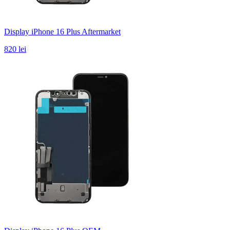
Display iPhone 16 Plus Aftermarket
820 lei