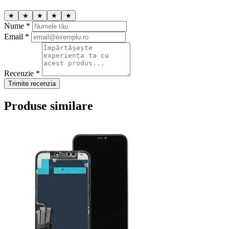
★
★
★
★
★
Nume *
Email *
Recenzie *
Trimite recenzia
Produse similare