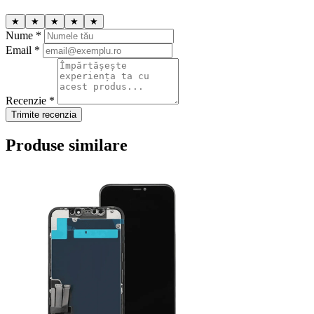
★
★
★
★
★
Nume *
Email *
Recenzie *
Trimite recenzia
Produse similare