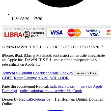
L-V: 08:30 – 17:30
© 2026 DAWN IT S.R.L. • CUI RO37296712 • J23/1312/2017
iPhone, iPad, iMac și MacBook sunt mărci comerciale înregistrate
ale Apple Inc. DAWN IT S.R.L. este o firmă independentă și nu
este afiliată cu Apple Inc.
Termeni și Condiții
Confidențialitate
Cookies
Setări cookies
GDPR
Retur
Garanție
ANPC
SOL / ODR
Parte din ecosistemul Radical:
radicalservice.ro — service Apple
București
·
radicalsolutions.ro — service MacBook
Design by
RadicalSolutions.be
– Transformăm Digital. Dominăm
Online.