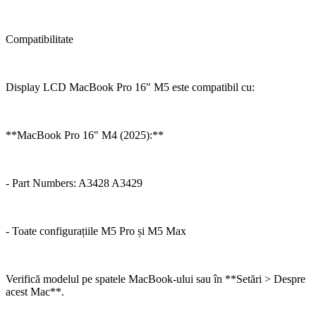
Compatibilitate
Display LCD MacBook Pro 16" M5 este compatibil cu:
**MacBook Pro 16" M4 (2025):**
- Part Numbers: A3428 A3429
- Toate configurațiile M5 Pro și M5 Max
Verifică modelul pe spatele MacBook-ului sau în **Setări > Despre
acest Mac**.