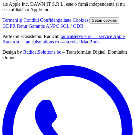
ale Apple Inc. DAWN IT S.R.L. este o firmă independentă și nu
este afiliată cu Apple Inc.
Termeni și Condiții
Confidențialitate
Cookies
Setări cookies
GDPR
Retur
Garanție
ANPC
SOL / ODR
Parte din ecosistemul Radical:
radicalservice.ro — service Apple
București
·
radicalsolutions.ro — service MacBook
Design by
RadicalSolutions.be
– Transformăm Digital. Dominăm
Online.