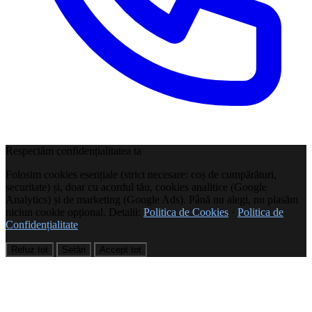
Respectăm confidențialitatea ta
Folosim cookies esențiale (strict necesare: coș de cumpărături,
securitate) și, doar cu acordul tău, cookies analitice (Google
Analytics) și de marketing (Google Ads). Până nu alegi, nu plasăm
niciun cookie opțional. Detalii:
Politica de Cookies
·
Politica de
Confidențialitate
Refuz tot
Setări
Accept tot