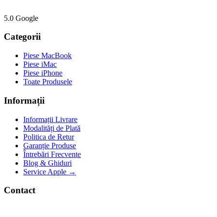
5.0 Google
Categorii
Piese MacBook
Piese iMac
Piese iPhone
Toate Produsele
Informații
Informații Livrare
Modalități de Plată
Politica de Retur
Garanție Produse
Întrebări Frecvente
Blog & Ghiduri
Service Apple →
Contact