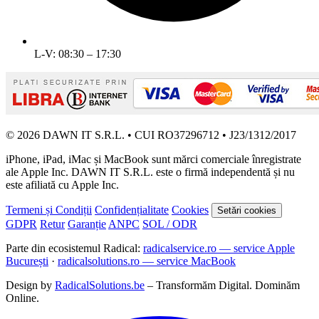
L-V: 08:30 – 17:30
© 2026 DAWN IT S.R.L. • CUI RO37296712 • J23/1312/2017
iPhone, iPad, iMac și MacBook sunt mărci comerciale înregistrate
ale Apple Inc. DAWN IT S.R.L. este o firmă independentă și nu
este afiliată cu Apple Inc.
Termeni și Condiții
Confidențialitate
Cookies
Setări cookies
GDPR
Retur
Garanție
ANPC
SOL / ODR
Parte din ecosistemul Radical:
radicalservice.ro — service Apple
București
·
radicalsolutions.ro — service MacBook
Design by
RadicalSolutions.be
– Transformăm Digital. Dominăm
Online.