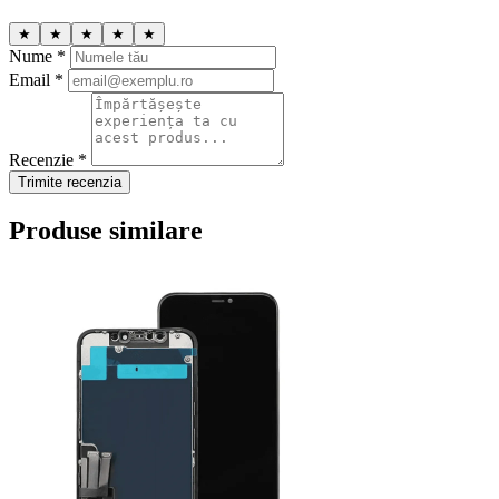
★
★
★
★
★
Nume *
Email *
Recenzie *
Trimite recenzia
Produse similare