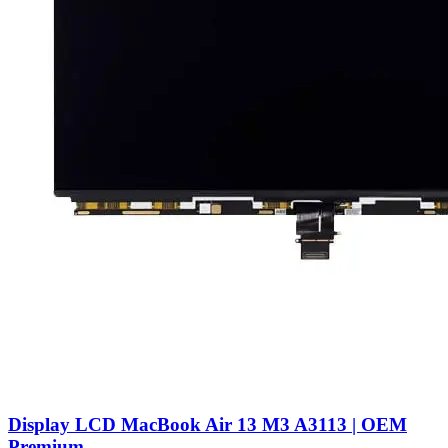
Display LCD MacBook Air 13 M3 A3113 | OEM
Premium