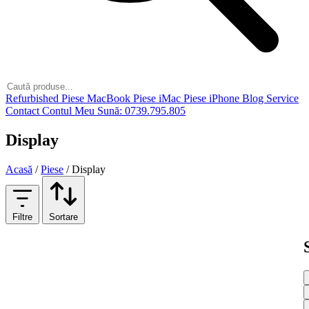
Refurbished
Piese MacBook
Piese iMac
Piese iPhone
Blog
Service
Contact
Contul Meu
Sună: 0739.795.805
Display
Acasă
/
Piese
/
Display
Filtre
Sortare