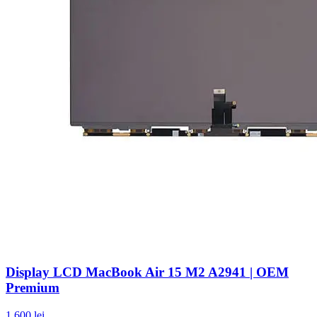
Display LCD MacBook Air 15 M2 A2941 | OEM
Premium
1.600 lei