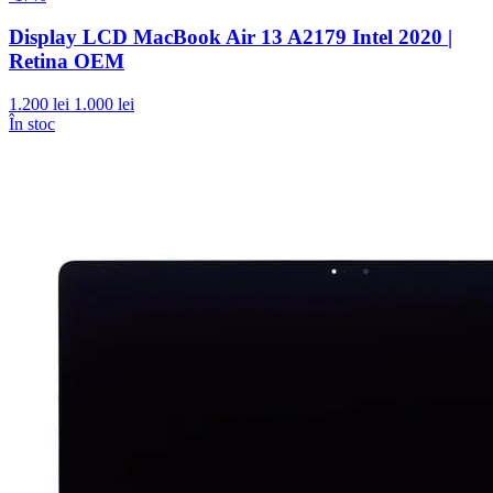
Display LCD MacBook Air 13 A2179 Intel 2020 |
Retina OEM
1.200 lei
1.000 lei
În stoc