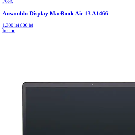
-38%
Ansamblu Display MacBook Air 13 A1466
1.300 lei
800 lei
În stoc