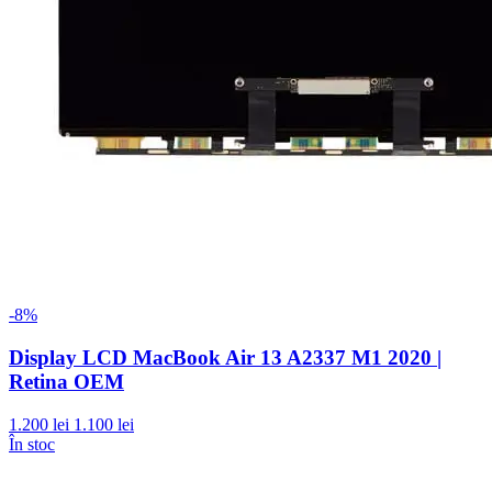
-8%
Display LCD MacBook Air 13 A2337 M1 2020 |
Retina OEM
1.200 lei
1.100 lei
În stoc