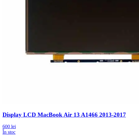
Display LCD MacBook Air 13 A1466 2013-2017
600 lei
În stoc