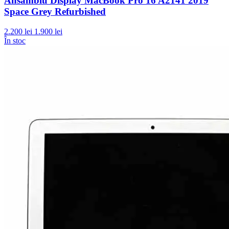
Ansamblu Display MacBook Pro 16 A2141 2019
Space Grey Refurbished
2.200 lei
1.900 lei
În stoc