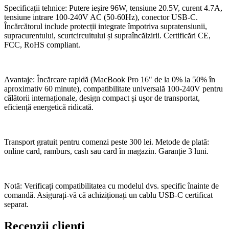
Specificații tehnice: Putere ieșire 96W, tensiune 20.5V, curent 4.7A,
tensiune intrare 100-240V AC (50-60Hz), conector USB-C.
Încărcătorul include protecții integrate împotriva supratensiunii,
supracurentului, scurtcircuitului și supraîncălzirii. Certificări CE,
FCC, RoHS compliant.
Avantaje: Încărcare rapidă (MacBook Pro 16" de la 0% la 50% în
aproximativ 60 minute), compatibilitate universală 100-240V pentru
călătorii internaționale, design compact și ușor de transportat,
eficiență energetică ridicată.
Transport gratuit pentru comenzi peste 300 lei. Metode de plată:
online card, ramburs, cash sau card în magazin. Garanție 3 luni.
Notă: Verificați compatibilitatea cu modelul dvs. specific înainte de
comandă. Asigurați-vă că achiziționați un cablu USB-C certificat
separat.
Recenzii clienți