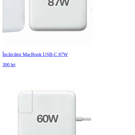
Încărcător MacBook USB-C 87W
300 lei