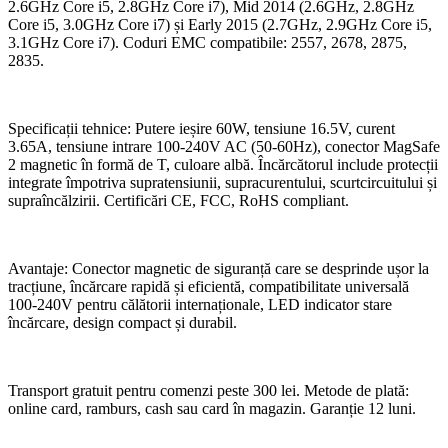
2.6GHz Core i5, 2.8GHz Core i7), Mid 2014 (2.6GHz, 2.8GHz
Core i5, 3.0GHz Core i7) și Early 2015 (2.7GHz, 2.9GHz Core i5,
3.1GHz Core i7). Coduri EMC compatibile: 2557, 2678, 2875,
2835.
Specificații tehnice: Putere ieșire 60W, tensiune 16.5V, curent
3.65A, tensiune intrare 100-240V AC (50-60Hz), conector MagSafe
2 magnetic în formă de T, culoare albă. Încărcătorul include protecții
integrate împotriva supratensiunii, supracurentului, scurtcircuitului și
supraîncălzirii. Certificări CE, FCC, RoHS compliant.
Avantaje: Conector magnetic de siguranță care se desprinde ușor la
tracțiune, încărcare rapidă și eficientă, compatibilitate universală
100-240V pentru călătorii internaționale, LED indicator stare
încărcare, design compact și durabil.
Transport gratuit pentru comenzi peste 300 lei. Metode de plată:
online card, ramburs, cash sau card în magazin. Garanție 12 luni.