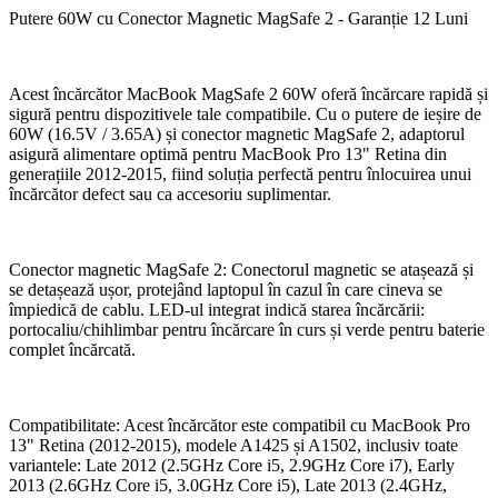
Putere 60W cu Conector Magnetic MagSafe 2 - Garanție 12 Luni
Acest încărcător MacBook MagSafe 2 60W oferă încărcare rapidă și
sigură pentru dispozitivele tale compatibile. Cu o putere de ieșire de
60W (16.5V / 3.65A) și conector magnetic MagSafe 2, adaptorul
asigură alimentare optimă pentru MacBook Pro 13" Retina din
generațiile 2012-2015, fiind soluția perfectă pentru înlocuirea unui
încărcător defect sau ca accesoriu suplimentar.
Conector magnetic MagSafe 2: Conectorul magnetic se atașează și
se detașează ușor, protejând laptopul în cazul în care cineva se
împiedică de cablu. LED-ul integrat indică starea încărcării:
portocaliu/chihlimbar pentru încărcare în curs și verde pentru baterie
complet încărcată.
Compatibilitate: Acest încărcător este compatibil cu MacBook Pro
13" Retina (2012-2015), modele A1425 și A1502, inclusiv toate
variantele: Late 2012 (2.5GHz Core i5, 2.9GHz Core i7), Early
2013 (2.6GHz Core i5, 3.0GHz Core i5), Late 2013 (2.4GHz,