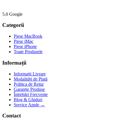
5.0 Google
Categorii
Piese MacBook
Piese iMac
Piese iPhone
Toate Produsele
Informații
Informații Livrare
Modalități de Plată
Politica de Retur
Garanție Produse
Întrebări Frecvente
Blog & Ghiduri
Service Apple →
Contact