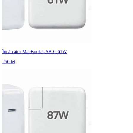
Încărcător MacBook USB-C 61W
250 lei