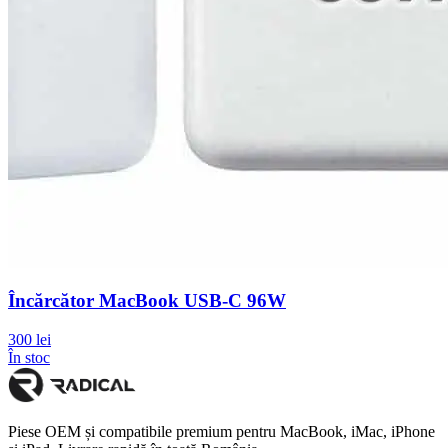
Încărcător MacBook USB-C 96W
300 lei
În stoc
Piese OEM și compatibile premium pentru MacBook, iMac, iPhone