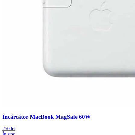
Încărcător MacBook MagSafe 60W
250 lei
În stoc