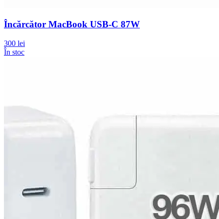
Încărcător MacBook USB-C 87W
300 lei
În stoc