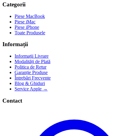
Categorii
Piese MacBook
Piese iMac
Piese iPhone
Toate Produsele
Informații
Informații Livrare
Modalități de Plată
Politica de Retur
Garanție Produse
Întrebări Frecvente
Blog & Ghiduri
Service Apple →
Contact