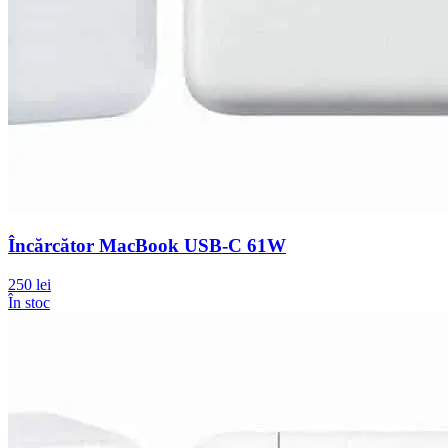
Încărcător MacBook USB-C 61W
250 lei
În stoc