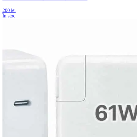
200 lei
În stoc