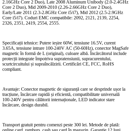
2.16GHz Core 2 Duo), Late 2008 Aluminum Unibody (2.0-2.4GHz
Core 2 Duo), Mid 2009-2010 (2.26-2.66GHz Core 2 Duo),
Early/Late 2011 (2.3-2.8GHz Core i5/i7), Mid 2012 (2.5-2.9GHz
Core i5/i7). Coduri EMC compatibile: 2092, 2121, 2139, 2254,
2326, 2351, 2419, 2554, 2555.
Specificații tehnice: Putere ieșire 60W, tensiune 16.5V, curent
3.65A, tensiune intrare 100-240V AC (50-60Hz), conector MagSafe
magnetic în formă de L (original), culoare albă. Încărcătorul include
protecții integrate împotriva supratensiunii, supracurentului,
scurtcircuitului și supraîncălzirii. Certificări CE, FCC, RoHS
compliant.
Avantaje: Conector magnetic de siguranță care se desprinde ușor la
tracțiune, încărcare rapidă și eficientă, compatibilitate universală
100-240V pentru călătorii internaționale, LED indicator stare
încărcare, design durabil.
Transport gratuit pentru comenzi peste 300 lei. Metode de plată:
online card, ramburs, cash sau card în magazin. Garanție 12 luni.