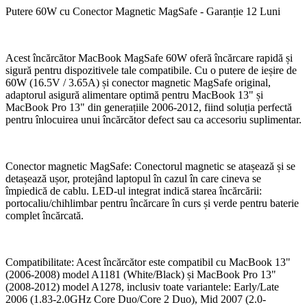
Putere 60W cu Conector Magnetic MagSafe - Garanție 12 Luni
Acest încărcător MacBook MagSafe 60W oferă încărcare rapidă și
sigură pentru dispozitivele tale compatibile. Cu o putere de ieșire de
60W (16.5V / 3.65A) și conector magnetic MagSafe original,
adaptorul asigură alimentare optimă pentru MacBook 13" și
MacBook Pro 13" din generațiile 2006-2012, fiind soluția perfectă
pentru înlocuirea unui încărcător defect sau ca accesoriu suplimentar.
Conector magnetic MagSafe: Conectorul magnetic se atașează și se
detașează ușor, protejând laptopul în cazul în care cineva se
împiedică de cablu. LED-ul integrat indică starea încărcării:
portocaliu/chihlimbar pentru încărcare în curs și verde pentru baterie
complet încărcată.
Compatibilitate: Acest încărcător este compatibil cu MacBook 13"
(2006-2008) model A1181 (White/Black) și MacBook Pro 13"
(2008-2012) model A1278, inclusiv toate variantele: Early/Late
2006 (1.83-2.0GHz Core Duo/Core 2 Duo), Mid 2007 (2.0-