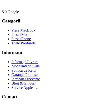
5.0 Google
Categorii
Piese MacBook
Piese iMac
Piese iPhone
Toate Produsele
Informații
Informații Livrare
Modalități de Plată
Politica de Retur
Garanție Produse
Întrebări Frecvente
Blog & Ghiduri
Service Apple →
Contact