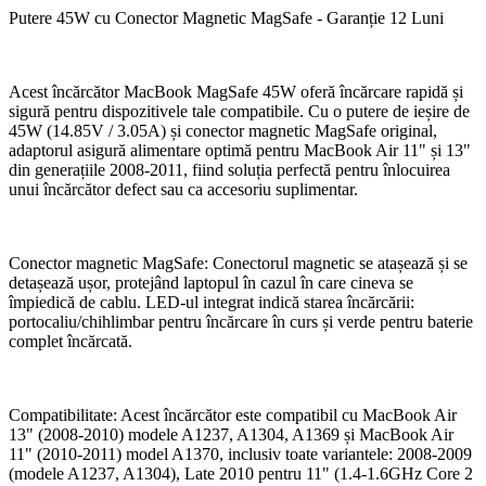
Putere 45W cu Conector Magnetic MagSafe - Garanție 12 Luni
Acest încărcător MacBook MagSafe 45W oferă încărcare rapidă și
sigură pentru dispozitivele tale compatibile. Cu o putere de ieșire de
45W (14.85V / 3.05A) și conector magnetic MagSafe original,
adaptorul asigură alimentare optimă pentru MacBook Air 11" și 13"
din generațiile 2008-2011, fiind soluția perfectă pentru înlocuirea
unui încărcător defect sau ca accesoriu suplimentar.
Conector magnetic MagSafe: Conectorul magnetic se atașează și se
detașează ușor, protejând laptopul în cazul în care cineva se
împiedică de cablu. LED-ul integrat indică starea încărcării:
portocaliu/chihlimbar pentru încărcare în curs și verde pentru baterie
complet încărcată.
Compatibilitate: Acest încărcător este compatibil cu MacBook Air
13" (2008-2010) modele A1237, A1304, A1369 și MacBook Air
11" (2010-2011) model A1370, inclusiv toate variantele: 2008-2009
(modele A1237, A1304), Late 2010 pentru 11" (1.4-1.6GHz Core 2