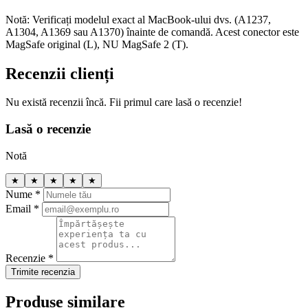
Notă: Verificați modelul exact al MacBook-ului dvs. (A1237,
A1304, A1369 sau A1370) înainte de comandă. Acest conector este
MagSafe original (L), NU MagSafe 2 (T).
Recenzii clienți
Nu există recenzii încă. Fii primul care lasă o recenzie!
Lasă o recenzie
Notă
★
★
★
★
★
Nume *
Email *
Recenzie *
Trimite recenzia
Produse similare