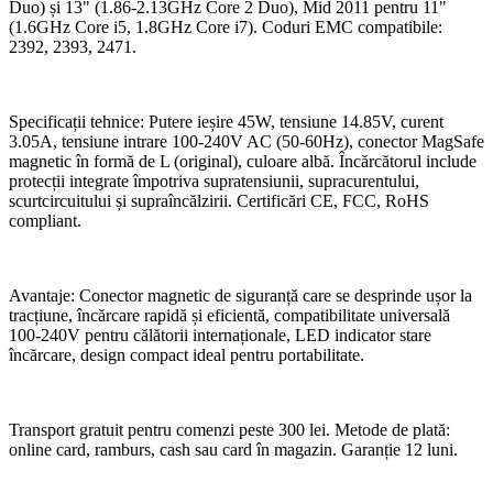
Duo) și 13" (1.86-2.13GHz Core 2 Duo), Mid 2011 pentru 11"
(1.6GHz Core i5, 1.8GHz Core i7). Coduri EMC compatibile:
2392, 2393, 2471.
Specificații tehnice: Putere ieșire 45W, tensiune 14.85V, curent
3.05A, tensiune intrare 100-240V AC (50-60Hz), conector MagSafe
magnetic în formă de L (original), culoare albă. Încărcătorul include
protecții integrate împotriva supratensiunii, supracurentului,
scurtcircuitului și supraîncălzirii. Certificări CE, FCC, RoHS
compliant.
Avantaje: Conector magnetic de siguranță care se desprinde ușor la
tracțiune, încărcare rapidă și eficientă, compatibilitate universală
100-240V pentru călătorii internaționale, LED indicator stare
încărcare, design compact ideal pentru portabilitate.
Transport gratuit pentru comenzi peste 300 lei. Metode de plată:
online card, ramburs, cash sau card în magazin. Garanție 12 luni.