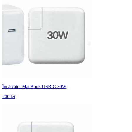
Încărcător MacBook USB-C 30W
200 lei