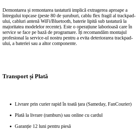
Demontarea și remontarea tastaturii implică extragerea aproape a
întregului topcase (peste 80 de șuruburi, cablu flex fragil al trackpad-
ului, cabluri antenă WiFi/Bluetooth, baterie lipită sub tastatură la
majoritatea modelelor recente). Este o operațiune laborioasă care în
service se face pe bază de programare. Îți recomandăm montajul
profesional la service-ul nostru pentru a evita deteriorarea trackpad-
ului, a bateriei sau a altor componente.
Transport și Plată
Livrare prin curier rapid în toată țara (Sameday, FanCourier)
Plată la livrare (ramburs) sau online cu cardul
Garanție 12 luni pentru piesă