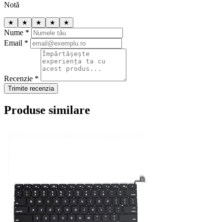
Notă
★
★
★
★
★
Nume *
Email *
Recenzie *
Trimite recenzia
Produse similare