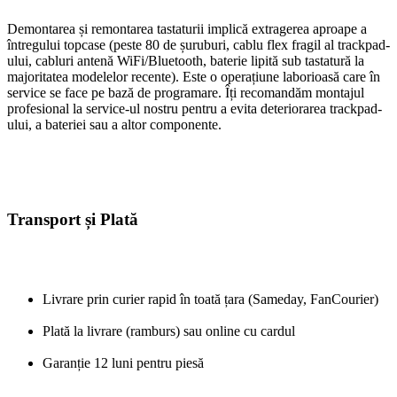
Demontarea și remontarea tastaturii implică extragerea aproape a
întregului topcase (peste 80 de șuruburi, cablu flex fragil al trackpad-
ului, cabluri antenă WiFi/Bluetooth, baterie lipită sub tastatură la
majoritatea modelelor recente). Este o operațiune laborioasă care în
service se face pe bază de programare. Îți recomandăm montajul
profesional la service-ul nostru pentru a evita deteriorarea trackpad-
ului, a bateriei sau a altor componente.
Transport și Plată
Livrare prin curier rapid în toată țara (Sameday, FanCourier)
Plată la livrare (ramburs) sau online cu cardul
Garanție 12 luni pentru piesă