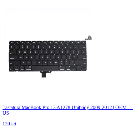
Tastatură MacBook Pro 13 A1278 Unibody 2009-2012 | OEM —
US
120 lei