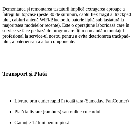
Demontarea și remontarea tastaturii implică extragerea aproape a
întregului topcase (peste 80 de șuruburi, cablu flex fragil al trackpad-
ului, cabluri antenă WiFi/Bluetooth, baterie lipită sub tastatură la
majoritatea modelelor recente). Este o operațiune laborioasă care în
service se face pe bază de programare. Îți recomandăm montajul
profesional la service-ul nostru pentru a evita deteriorarea trackpad-
ului, a bateriei sau a altor componente.
Transport și Plată
Livrare prin curier rapid în toată țara (Sameday, FanCourier)
Plată la livrare (ramburs) sau online cu cardul
Garanție 12 luni pentru piesă