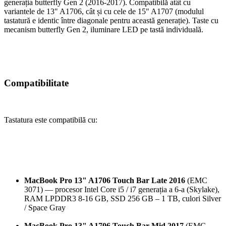
generația butterfly Gen 2 (2016-2017). Compatibilă atât cu
variantele de 13" A1706, cât și cu cele de 15" A1707 (modulul
tastatură e identic între diagonale pentru această generație). Taste cu
mecanism butterfly Gen 2, iluminare LED pe tastă individuală.
Compatibilitate
Tastatura este compatibilă cu:
MacBook Pro 13" A1706 Touch Bar Late 2016
(EMC
3071) — procesor Intel Core i5 / i7 generația a 6-a (Skylake),
RAM LPDDR3 8-16 GB, SSD 256 GB – 1 TB, culori Silver
/ Space Gray
MacBook Pro 13" A1706 Touch Bar Mid 2017
(EMC