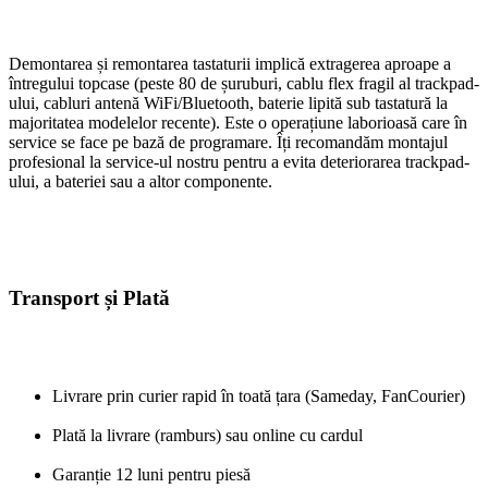
Demontarea și remontarea tastaturii implică extragerea aproape a
întregului topcase (peste 80 de șuruburi, cablu flex fragil al trackpad-
ului, cabluri antenă WiFi/Bluetooth, baterie lipită sub tastatură la
majoritatea modelelor recente). Este o operațiune laborioasă care în
service se face pe bază de programare. Îți recomandăm montajul
profesional la service-ul nostru pentru a evita deteriorarea trackpad-
ului, a bateriei sau a altor componente.
Transport și Plată
Livrare prin curier rapid în toată țara (Sameday, FanCourier)
Plată la livrare (ramburs) sau online cu cardul
Garanție 12 luni pentru piesă