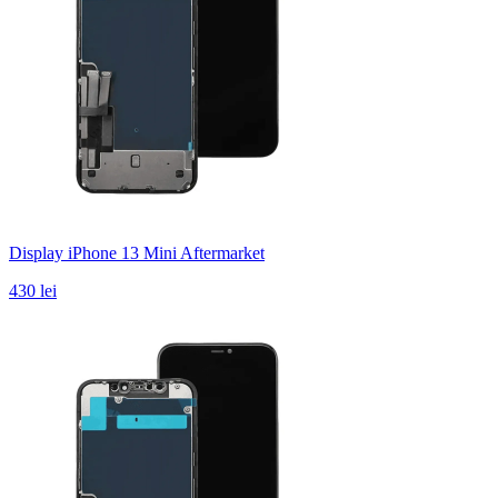
Display iPhone 13 Mini Aftermarket
430 lei