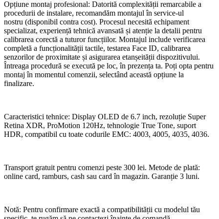
Opțiune montaj profesional: Datorită complexității remarcabile a
procedurii de instalare, recomandăm montajul în service-ul
nostru (disponibil contra cost). Procesul necesită echipament
specializat, experiență tehnică avansată și atenție la detalii pentru
calibrarea corectă a tuturor funcțiilor. Montajul include verificarea
completă a funcționalității tactile, testarea Face ID, calibrarea
senzorilor de proximitate și asigurarea etanșeității dispozitivului.
Întreaga procedură se execută pe loc, în prezența ta. Poți opta pentru
montaj în momentul comenzii, selectând această opțiune la
finalizare.
Caracteristici tehnice: Display OLED de 6.7 inch, rezoluție Super
Retina XDR, ProMotion 120Hz, tehnologie True Tone, suport
HDR, compatibil cu toate codurile EMC: 4003, 4005, 4035, 4036.
Transport gratuit pentru comenzi peste 300 lei. Metode de plată:
online card, ramburs, cash sau card în magazin. Garanție 3 luni.
Notă: Pentru confirmare exactă a compatibilității cu modelul tău
specific, te rugăm să ne contactezi înainte de comandă.