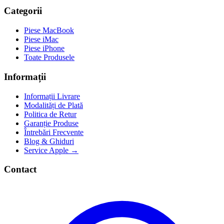
Categorii
Piese MacBook
Piese iMac
Piese iPhone
Toate Produsele
Informații
Informații Livrare
Modalități de Plată
Politica de Retur
Garanție Produse
Întrebări Frecvente
Blog & Ghiduri
Service Apple →
Contact