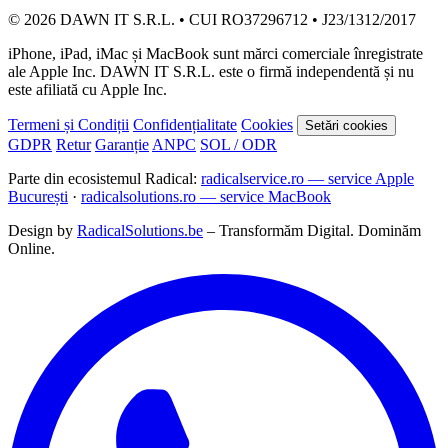
© 2026 DAWN IT S.R.L. • CUI RO37296712 • J23/1312/2017
iPhone, iPad, iMac și MacBook sunt mărci comerciale înregistrate
ale Apple Inc. DAWN IT S.R.L. este o firmă independentă și nu
este afiliată cu Apple Inc.
Termeni și Condiții
Confidențialitate
Cookies
Setări cookies
GDPR
Retur
Garanție
ANPC
SOL / ODR
Parte din ecosistemul Radical:
radicalservice.ro — service Apple
București
·
radicalsolutions.ro — service MacBook
Design by
RadicalSolutions.be
– Transformăm Digital. Dominăm
Online.