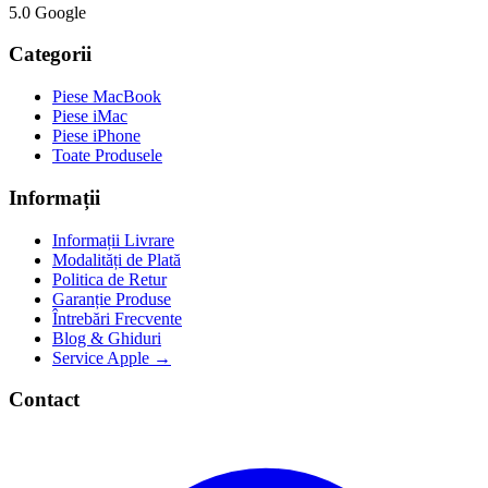
5.0 Google
Categorii
Piese MacBook
Piese iMac
Piese iPhone
Toate Produsele
Informații
Informații Livrare
Modalități de Plată
Politica de Retur
Garanție Produse
Întrebări Frecvente
Blog & Ghiduri
Service Apple →
Contact