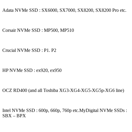
Adata NVMe SSD : SX6000, SX7000, SX8200, SX8200 Pro etc.
Corsair NVMe SSD : MP500, MP510
Crucial NVMe SSD : P1. P2
HP NVMe SSD : ex920, ex950
OCZ RD400 (and all Toshiba XG3-XG4-XG5-XG5p-XG6 line)
Intel NVMe SSD : 600p, 660p, 760p etc.MyDigital NVMe SSDs :
SBX – BPX