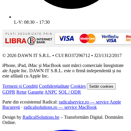
L-V: 08:30 – 17:30
© 2026 DAWN IT S.R.L. • CUI RO37296712 • J23/1312/2017
iPhone, iPad, iMac și MacBook sunt mărci comerciale înregistrate
ale Apple Inc. DAWN IT S.R.L. este o firmă independentă și nu
este afiliată cu Apple Inc.
Termeni și Condiții
Confidențialitate
Cookies
Setări cookies
GDPR
Retur
Garanție
ANPC
SOL / ODR
Parte din ecosistemul Radical:
radicalservice.ro — service Apple
București
·
radicalsolutions.ro — service MacBook
Design by
RadicalSolutions.be
– Transformăm Digital. Dominăm
Online.