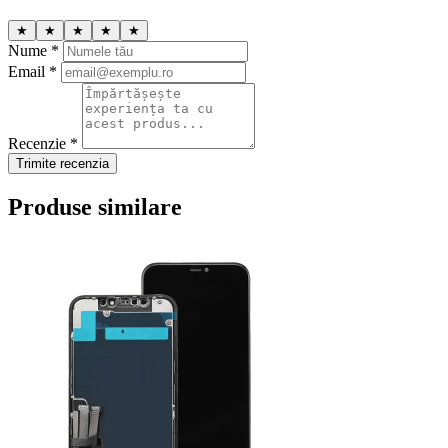
★
★
★
★
★
Nume *
Email *
Recenzie *
Trimite recenzia
Produse similare