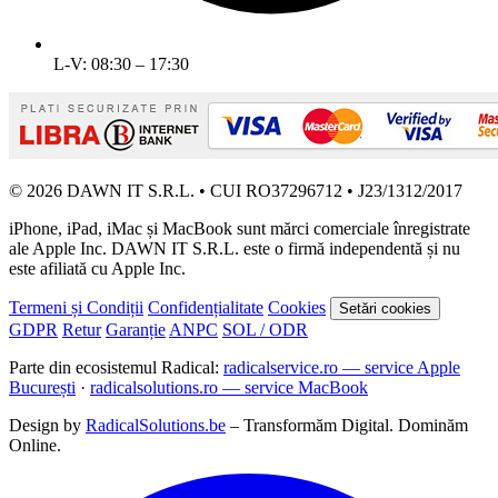
L-V: 08:30 – 17:30
© 2026 DAWN IT S.R.L. • CUI RO37296712 • J23/1312/2017
iPhone, iPad, iMac și MacBook sunt mărci comerciale înregistrate
ale Apple Inc. DAWN IT S.R.L. este o firmă independentă și nu
este afiliată cu Apple Inc.
Termeni și Condiții
Confidențialitate
Cookies
Setări cookies
GDPR
Retur
Garanție
ANPC
SOL / ODR
Parte din ecosistemul Radical:
radicalservice.ro — service Apple
București
·
radicalsolutions.ro — service MacBook
Design by
RadicalSolutions.be
– Transformăm Digital. Dominăm
Online.