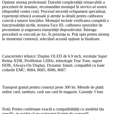
Opțiune montaj profesional: Datorită complexității remarcabile a
procedurii de instalare, recomandăm montajul în service-ul nostru
(disponibil contra cost). Procesul necesită echipament specializat,
experiență tehnică avansată și atenție la detalii pentru calibrarea
corectă a tuturor funcțiilor. Montajul include verificarea completă a
funcționalității tactile, testarea Face ID, calibrarea senzorilor de
proximitate și asigurarea etanșeității dispozitivului. Întreaga
procedură se execută pe loc, în prezența ta. Poți opta pentru montaj
în momentul comenzii, selectând această opțiune la finalizare.
Caracteristici tehnice: Display OLED de 6.9 inch, rezoluție Super
Retina XDR, ProMotion 120Hz, tehnologie True Tone, suport
HDR, Always-On Display, Dynamic Island, compatibil cu toate
codurile EMC: 8684, 8685, 8686, 8687.
Transport gratuit pentru comenzi peste 300 lei. Metode de plată:
online card, ramburs, cash sau card în magazin. Garanție 3 luni.
Notă: Pentru confirmare exactă a compatibilității cu modelul tău
specific, te rugăm să ne contactezi înainte de comandă.