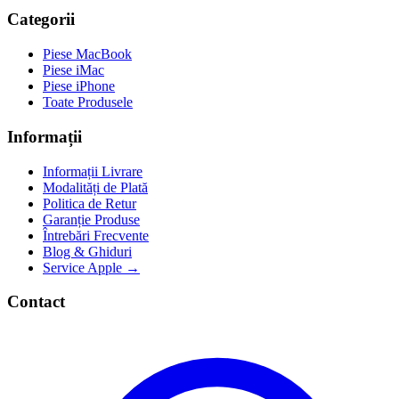
Categorii
Piese MacBook
Piese iMac
Piese iPhone
Toate Produsele
Informații
Informații Livrare
Modalități de Plată
Politica de Retur
Garanție Produse
Întrebări Frecvente
Blog & Ghiduri
Service Apple →
Contact