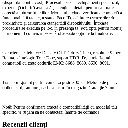
(disponibil contra cost). Procesul necesită echipament specializat,
experiență tehnică avansată și atenție la detalii pentru calibrarea
corectă a tuturor funcțiilor. Montajul include verificarea completă a
funcționalității tactile, testarea Face ID, calibrarea senzorilor de
proximitate și asigurarea etanșeității dispozitivului. Întreaga
procedură se execută pe loc, în prezența ta. Poți opta pentru montaj
în momentul comenzii, selectând această opțiune la finalizare.
Caracteristici tehnice: Display OLED de 6.1 inch, rezoluție Super
Retina, tehnologie True Tone, suport HDR, Dynamic Island,
compatibil cu toate codurile EMC: 8688, 8689, 8690, 8691.
Transport gratuit pentru comenzi peste 300 lei. Metode de plată:
online card, ramburs, cash sau card în magazin. Garanție 3 luni.
Notă: Pentru confirmare exactă a compatibilității cu modelul tău
specific, te rugăm să ne contactezi înainte de comandă.
Recenzii clienți