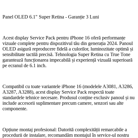
Panel OLED 6.1" Super Retina - Garanție 3 Luni
Acest display Service Pack pentru iPhone 16 oferă performanțe
vizuale complete pentru dispozitivul tău din generația 2024. Panoul
OLED asigură reproducere fidelă a culorilor, luminozitate optimă și
sensibilitate tactilă precisă. Tehnologia Super Retina cu True Tone
garantează funcționarea impecabilă și experiență vizuală superioară
pe ecranul de 6.1 inch.
Compatibil cu toate variantele iPhone 16 (modelele A3081, A3286,
A3287, A3288), acest display Service Pack respectă toate
standardele tehnice necesare. Produsul conține exclusiv panoul și nu
include accesorii suplimentare precum camere, senzori sau alte
componente.
Opțiune montaj profesional: Datorită complexității remarcabile a
procedurii de instalare, recomandăm montajul în service-ul nostru