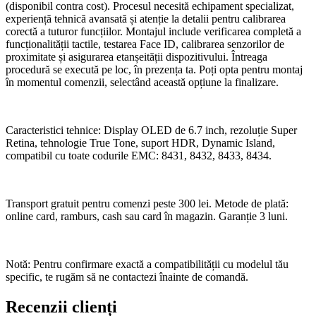
(disponibil contra cost). Procesul necesită echipament specializat,
experiență tehnică avansată și atenție la detalii pentru calibrarea
corectă a tuturor funcțiilor. Montajul include verificarea completă a
funcționalității tactile, testarea Face ID, calibrarea senzorilor de
proximitate și asigurarea etanșeității dispozitivului. Întreaga
procedură se execută pe loc, în prezența ta. Poți opta pentru montaj
în momentul comenzii, selectând această opțiune la finalizare.
Caracteristici tehnice: Display OLED de 6.7 inch, rezoluție Super
Retina, tehnologie True Tone, suport HDR, Dynamic Island,
compatibil cu toate codurile EMC: 8431, 8432, 8433, 8434.
Transport gratuit pentru comenzi peste 300 lei. Metode de plată:
online card, ramburs, cash sau card în magazin. Garanție 3 luni.
Notă: Pentru confirmare exactă a compatibilității cu modelul tău
specific, te rugăm să ne contactezi înainte de comandă.
Recenzii clienți