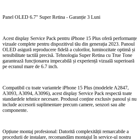
Panel OLED 6.7" Super Retina - Garanție 3 Luni
Acest display Service Pack pentru iPhone 15 Plus oferă performanțe
vizuale complete pentru dispozitivul tău din generația 2023. Panoul
OLED asigură reproducere fidelă a culorilor, luminozitate optimă și
sensibilitate tactilă precisă. Tehnologia Super Retina cu True Tone
garantează funcționarea impecabilă și experiență vizuală superioară
pe ecranul mare de 6.7 inch.
Compatibil cu toate variantele iPhone 15 Plus (modelele A2847,
A3093, A3094, A3096), acest display Service Pack respectă toate
standardele tehnice necesare. Produsul conține exclusiv panoul și nu
include accesorii suplimentare precum camere, senzori sau alte
componente.
Opțiune montaj profesional: Datorită complexității remarcabile a
procedurii de instalare, recomandăm montajul în service-ul nostru