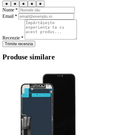
★
★
★
★
★
Nume *
Email *
Recenzie *
Trimite recenzia
Produse similare