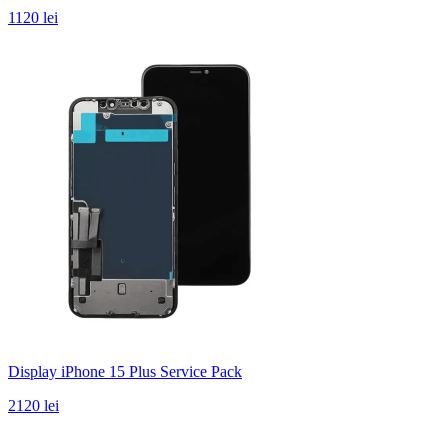
1120 lei
Display iPhone 15 Plus Service Pack
2120 lei