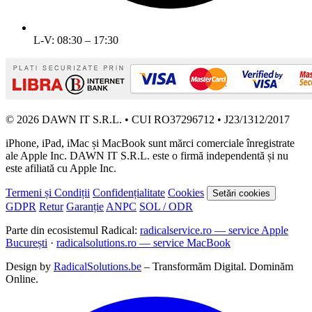
L-V: 08:30 – 17:30
© 2026 DAWN IT S.R.L. • CUI RO37296712 • J23/1312/2017
iPhone, iPad, iMac și MacBook sunt mărci comerciale înregistrate
ale Apple Inc. DAWN IT S.R.L. este o firmă independentă și nu
este afiliată cu Apple Inc.
Termeni și Condiții
Confidențialitate
Cookies
Setări cookies
GDPR
Retur
Garanție
ANPC
SOL / ODR
Parte din ecosistemul Radical:
radicalservice.ro — service Apple
București
·
radicalsolutions.ro — service MacBook
Design by
RadicalSolutions.be
– Transformăm Digital. Dominăm
Online.