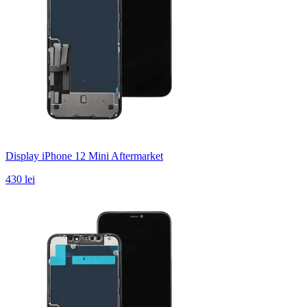
Display iPhone 12 Mini Aftermarket
430 lei