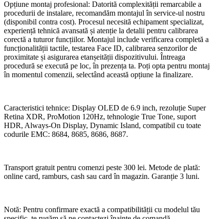
Opțiune montaj profesional: Datorită complexității remarcabile a
procedurii de instalare, recomandăm montajul în service-ul nostru
(disponibil contra cost). Procesul necesită echipament specializat,
experiență tehnică avansată și atenție la detalii pentru calibrarea
corectă a tuturor funcțiilor. Montajul include verificarea completă a
funcționalității tactile, testarea Face ID, calibrarea senzorilor de
proximitate și asigurarea etanșeității dispozitivului. Întreaga
procedură se execută pe loc, în prezența ta. Poți opta pentru montaj
în momentul comenzii, selectând această opțiune la finalizare.
Caracteristici tehnice: Display OLED de 6.9 inch, rezoluție Super
Retina XDR, ProMotion 120Hz, tehnologie True Tone, suport
HDR, Always-On Display, Dynamic Island, compatibil cu toate
codurile EMC: 8684, 8685, 8686, 8687.
Transport gratuit pentru comenzi peste 300 lei. Metode de plată:
online card, ramburs, cash sau card în magazin. Garanție 3 luni.
Notă: Pentru confirmare exactă a compatibilității cu modelul tău
specific, te rugăm să ne contactezi înainte de comandă.