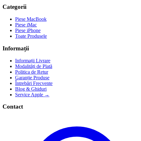
Categorii
Piese MacBook
Piese iMac
Piese iPhone
Toate Produsele
Informații
Informații Livrare
Modalități de Plată
Politica de Retur
Garanție Produse
Întrebări Frecvente
Blog & Ghiduri
Service Apple →
Contact