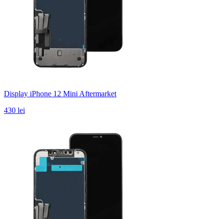
Display iPhone 12 Mini Aftermarket
430 lei