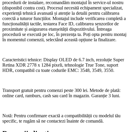
procedurii de instalare, recomandăm montajul în service-ul nostru
(disponibil contra cost). Procesul necesită echipament specializat,
experiență tehnică avansată și atenție la detalii pentru calibrarea
corectă a tuturor funcțiilor. Montajul include verificarea completă a
funcționalității tactile, testarea Face ID, calibrarea senzorilor de
proximitate și asigurarea etanșeității dispozitivului. Întreaga
procedură se execută pe loc, în prezența ta. Poți opta pentru montaj
în momentul comenzii, selectând această opțiune la finalizare.
Caracteristici tehnice: Display OLED de 6.7 inch, rezoluție Super
Retina XDR 2778 x 1284 pixeli, tehnologie True Tone, suport
HDR, compatibil cu toate codurile EMC: 3548, 3549, 3550.
Transport gratuit pentru comenzi peste 300 lei. Metode de plată:
online card, ramburs, cash sau card în magazin. Garanție 3 luni.
Notă: Pentru confirmare exactă a compatibilității cu modelul tău
specific, te rugăm să ne contactezi înainte de comandă.