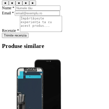
★
★
★
★
★
Nume *
Email *
Recenzie *
Trimite recenzia
Produse similare