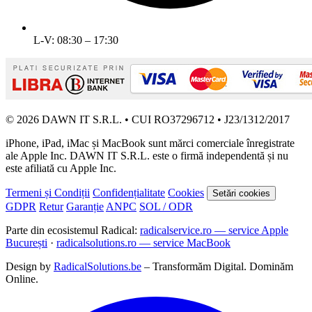
L-V: 08:30 – 17:30
© 2026 DAWN IT S.R.L. • CUI RO37296712 • J23/1312/2017
iPhone, iPad, iMac și MacBook sunt mărci comerciale înregistrate
ale Apple Inc. DAWN IT S.R.L. este o firmă independentă și nu
este afiliată cu Apple Inc.
Termeni și Condiții
Confidențialitate
Cookies
Setări cookies
GDPR
Retur
Garanție
ANPC
SOL / ODR
Parte din ecosistemul Radical:
radicalservice.ro — service Apple
București
·
radicalsolutions.ro — service MacBook
Design by
RadicalSolutions.be
– Transformăm Digital. Dominăm
Online.