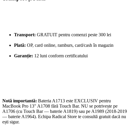
Transport:
GRATUIT pentru comenzi peste 300 lei
Plată:
OP, card online, ramburs, card/cash în magazin
Garanție:
12 luni conform certificatului
Notă importantă:
Bateria A1713 este EXCLUSIV pentru
MacBook Pro 13" A1708 fără Touch Bar. NU se potrivește pe
A1706 (cu Touch Bar — baterie A1819) sau pe A1989 (2018-2019
— baterie A1964). Echipa Radical Store te consultă gratuit dacă nu
ești sigur.