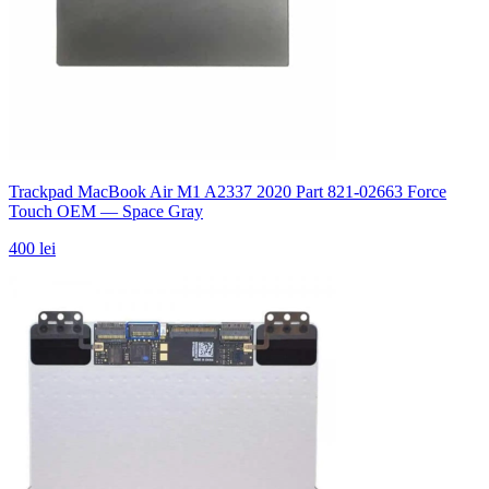
Trackpad MacBook Air M1 A2337 2020 Part 821-02663 Force
Touch OEM — Space Gray
400 lei