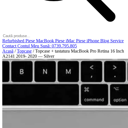
Refurbished
Piese MacBook
Piese iMac
Piese iPhone
Blog
Service
Contact
Contul Meu
Sună: 0739.795.805
Acasă
/
Topcase
/
Topcase + tastatura MacBook Pro Retina 16 Inch
A2141 2019- 2020 — Silver