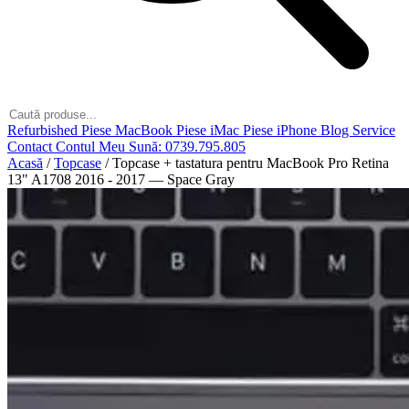
Refurbished
Piese MacBook
Piese iMac
Piese iPhone
Blog
Service
Contact
Contul Meu
Sună: 0739.795.805
Acasă
/
Topcase
/
Topcase + tastatura pentru MacBook Pro Retina
13" A1708 2016 - 2017 — Space Gray