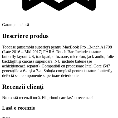
Garanție inclusă
Descriere produs
Topcase (ansamblu superior) pentru MacBook Pro 13-inch A1708
(Late 2016 – Mid 2017) FĂRĂ Touch Bar. Include tastatura
butterfly layout US, trackpad, difuzoare, microfon, jack audio, folie
backlight și carcasă superioară. NU include baterie (se
achiziționează separat). Compatibil cu procesoare Intel Core i5/i7
generațiile a 6-a și a 7-a. Soluția completă pentru tastatura butterfly
defectă sau componente superioare deteriorate.
Recenzii clienți
Nu există recenzii încă. Fii primul care lasă o recenzie!
Lasă o recenzie