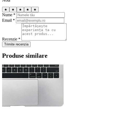
Notă
★
★
★
★
★
Nume *
Email *
Recenzie *
Trimite recenzia
Produse similare