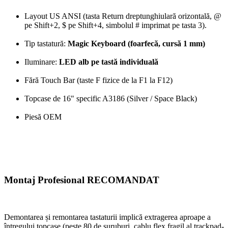
Layout US ANSI (tasta Return dreptunghiulară orizontală, @
pe Shift+2, $ pe Shift+4, simbolul # imprimat pe tasta 3).
Tip tastatură:
Magic Keyboard (foarfecă, cursă 1 mm)
Iluminare:
LED alb pe tastă individuală
Fără Touch Bar (taste F fizice de la F1 la F12)
Topcase de 16" specific A3186 (Silver / Space Black)
Piesă OEM
Montaj Profesional RECOMANDAT
Demontarea și remontarea tastaturii implică extragerea aproape a
întregului topcase (peste 80 de șuruburi, cablu flex fragil al trackpad-