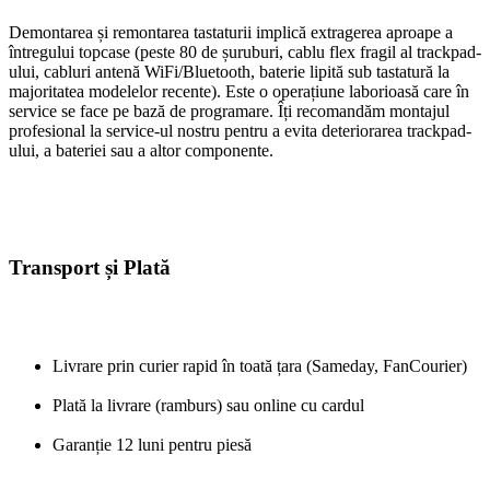
Demontarea și remontarea tastaturii implică extragerea aproape a
întregului topcase (peste 80 de șuruburi, cablu flex fragil al trackpad-
ului, cabluri antenă WiFi/Bluetooth, baterie lipită sub tastatură la
majoritatea modelelor recente). Este o operațiune laborioasă care în
service se face pe bază de programare. Îți recomandăm montajul
profesional la service-ul nostru pentru a evita deteriorarea trackpad-
ului, a bateriei sau a altor componente.
Transport și Plată
Livrare prin curier rapid în toată țara (Sameday, FanCourier)
Plată la livrare (ramburs) sau online cu cardul
Garanție 12 luni pentru piesă