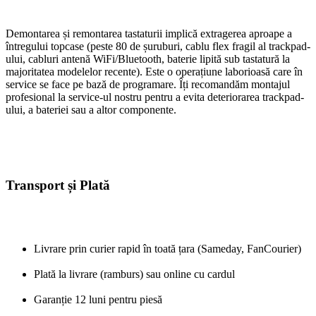
Demontarea și remontarea tastaturii implică extragerea aproape a
întregului topcase (peste 80 de șuruburi, cablu flex fragil al trackpad-
ului, cabluri antenă WiFi/Bluetooth, baterie lipită sub tastatură la
majoritatea modelelor recente). Este o operațiune laborioasă care în
service se face pe bază de programare. Îți recomandăm montajul
profesional la service-ul nostru pentru a evita deteriorarea trackpad-
ului, a bateriei sau a altor componente.
Transport și Plată
Livrare prin curier rapid în toată țara (Sameday, FanCourier)
Plată la livrare (ramburs) sau online cu cardul
Garanție 12 luni pentru piesă