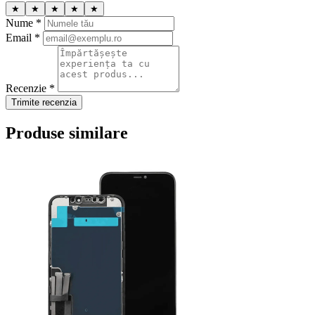
★
★
★
★
★
Nume *
Email *
Recenzie *
Trimite recenzia
Produse similare