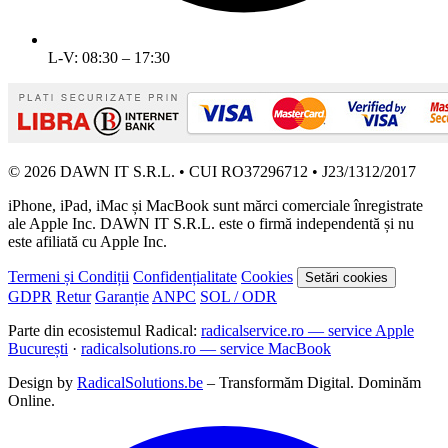
L-V: 08:30 – 17:30
© 2026 DAWN IT S.R.L. • CUI RO37296712 • J23/1312/2017
iPhone, iPad, iMac și MacBook sunt mărci comerciale înregistrate
ale Apple Inc. DAWN IT S.R.L. este o firmă independentă și nu
este afiliată cu Apple Inc.
Termeni și Condiții
Confidențialitate
Cookies
Setări cookies
GDPR
Retur
Garanție
ANPC
SOL / ODR
Parte din ecosistemul Radical:
radicalservice.ro — service Apple
București
·
radicalsolutions.ro — service MacBook
Design by
RadicalSolutions.be
– Transformăm Digital. Dominăm
Online.