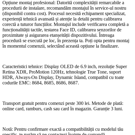
Opțiune montaj profesional: Datorită complexității remarcabile a
procedurii de instalare, recomandăm montajul în service-ul nostru
(disponibil contra cost). Procesul necesită echipament specializat,
experiență tehnică avansată și atenție la detalii pentru calibrarea
corectă a tuturor funcțiilor. Montajul include verificarea completă a
funcționalității tactile, testarea Face ID, calibrarea senzorilor de
proximitate și asigurarea etanșeității dispozitivului. Întreaga
procedură se execută pe loc, în prezența ta. Poți opta pentru montaj
în momentul comenzii, selectând această opțiune la finalizare.
Caracteristici tehnice: Display OLED de 6.9 inch, rezoluție Super
Retina XDR, ProMotion 120Hz, tehnologie True Tone, suport
HDR, Always-On Display, Dynamic Island, compatibil cu toate
codurile EMC: 8684, 8685, 8686, 8687.
Transport gratuit pentru comenzi peste 300 lei. Metode de plată:
online card, ramburs, cash sau card în magazin. Garanție 3 luni.
Notă: Pentru confirmare exactă a compatibilității cu modelul tău
specific, te rugăm să ne contactezi înainte de comandă.