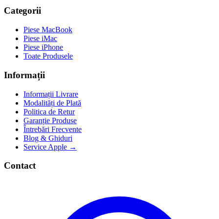
Categorii
Piese MacBook
Piese iMac
Piese iPhone
Toate Produsele
Informații
Informații Livrare
Modalități de Plată
Politica de Retur
Garanție Produse
Întrebări Frecvente
Blog & Ghiduri
Service Apple →
Contact