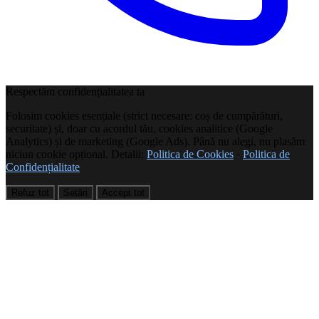
Respectăm confidențialitatea ta
Folosim cookies esențiale (strict necesare: coș de cumpărături,
securitate) și, doar cu acordul tău, cookies analitice (Google
Analytics) și de marketing (Google Ads). Până nu alegi, nu plasăm
niciun cookie opțional. Detalii:
Politica de Cookies
·
Politica de
Confidențialitate
Refuz tot
Setări
Accept tot