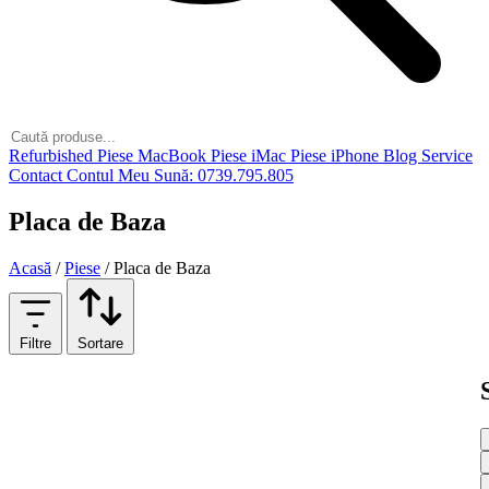
Refurbished
Piese MacBook
Piese iMac
Piese iPhone
Blog
Service
Contact
Contul Meu
Sună: 0739.795.805
Placa de Baza
Acasă
/
Piese
/
Placa de Baza
Filtre
Sortare