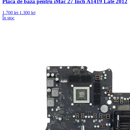
Placa de baza pentru iMac 27 Inch A1419 Late 2012
1.700 lei
1.300 lei
În stoc