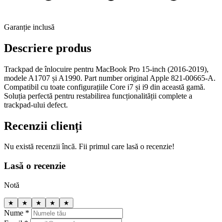
Garanție inclusă
Descriere produs
Trackpad de înlocuire pentru MacBook Pro 15-inch (2016-2019),
modele A1707 și A1990. Part number original Apple 821-00665-A.
Compatibil cu toate configurațiile Core i7 și i9 din această gamă.
Soluția perfectă pentru restabilirea funcționalității complete a
trackpad-ului defect.
Recenzii clienți
Nu există recenzii încă. Fii primul care lasă o recenzie!
Lasă o recenzie
Notă
★
★
★
★
★
Nume *