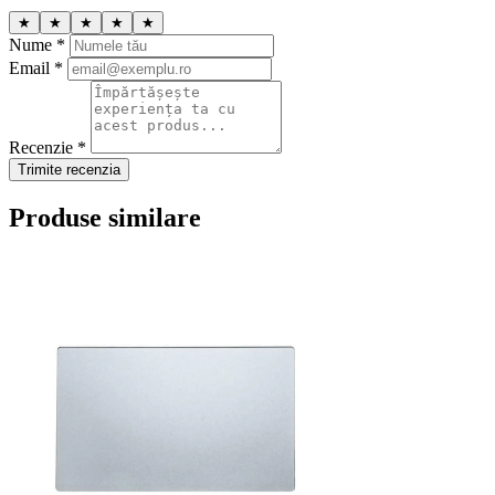
★
★
★
★
★
Nume *
Email *
Recenzie *
Trimite recenzia
Produse similare