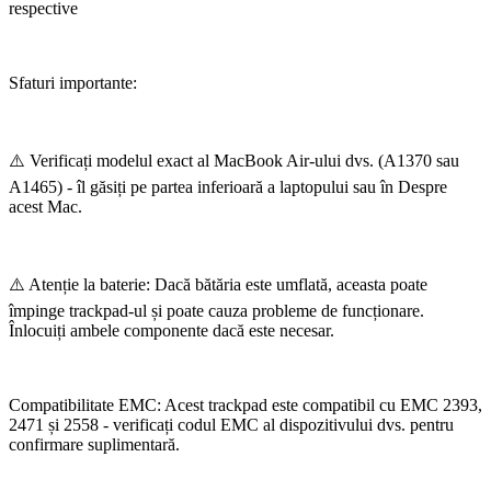
respective
Sfaturi importante:
⚠️ Verificați modelul exact al MacBook Air-ului dvs. (A1370 sau
A1465) - îl găsiți pe partea inferioară a laptopului sau în Despre
acest Mac.
⚠️ Atenție la baterie: Dacă bătăria este umflată, aceasta poate
împinge trackpad-ul și poate cauza probleme de funcționare.
Înlocuiți ambele componente dacă este necesar.
Compatibilitate EMC: Acest trackpad este compatibil cu EMC 2393,
2471 și 2558 - verificați codul EMC al dispozitivului dvs. pentru
confirmare suplimentară.