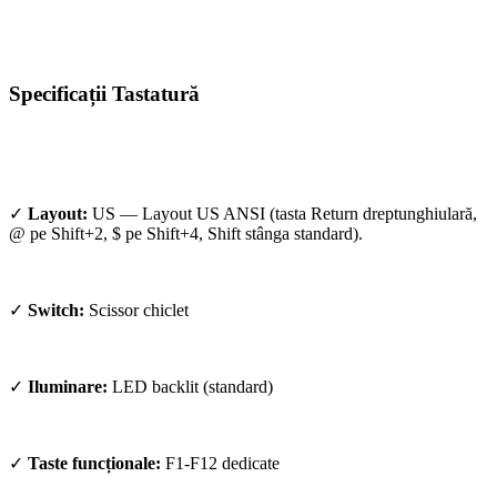
Specificații Tastatură
✓
Layout:
US — Layout US ANSI (tasta Return dreptunghiulară,
@ pe Shift+2, $ pe Shift+4, Shift stânga standard).
✓
Switch:
Scissor chiclet
✓
Iluminare:
LED backlit (standard)
✓
Taste funcționale:
F1-F12 dedicate