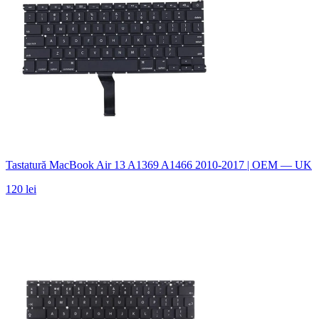
Tastatură MacBook Air 13 A1369 A1466 2010-2017 | OEM — UK
120 lei