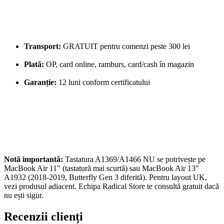
Transport:
GRATUIT pentru comenzi peste 300 lei
Plată:
OP, card online, ramburs, card/cash în magazin
Garanție:
12 luni conform certificatului
Notă importantă:
Tastatura A1369/A1466 NU se potrivește pe
MacBook Air 11" (tastatură mai scurtă) sau MacBook Air 13"
A1932 (2018-2019, Butterfly Gen 3 diferită). Pentru layout UK,
vezi produsul adiacent. Echipa Radical Store te consultă gratuit dacă
nu ești sigur.
Recenzii clienți